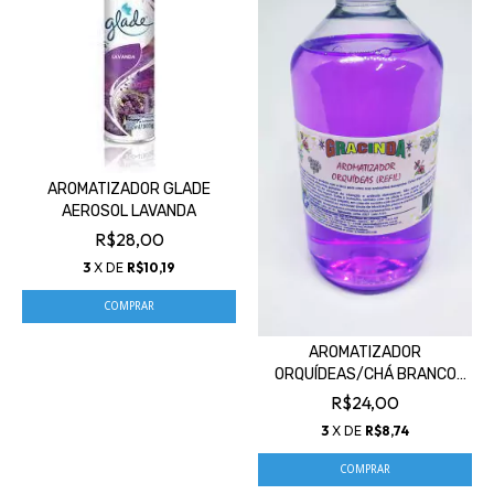
AROMATIZADOR GLADE
AEROSOL LAVANDA
R$28,00
3
X DE
R$10,19
AROMATIZADOR
ORQUÍDEAS/CHÁ BRANCO
500 ML
R$24,00
3
X DE
R$8,74
COMPRAR