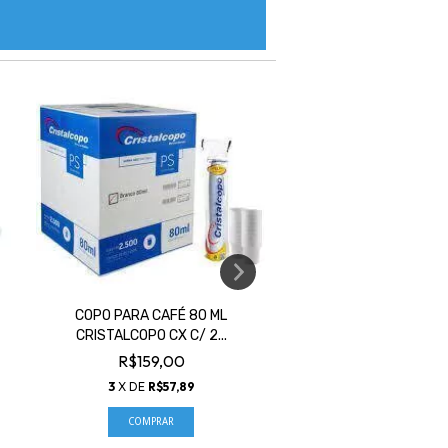
COPO PARA CAFÉ 80 ML
COPO CRISTALCOPO P
CRISTALCOPO CX C/ 2...
50 ML BRANCO..
R$159,00
R$167,00
3
X DE
R$57,89
3
X DE
R$60,80