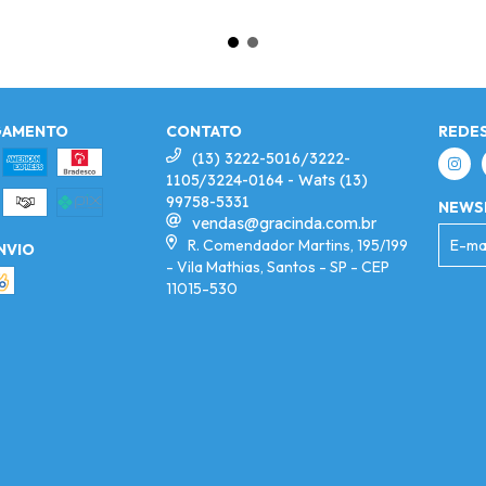
GAMENTO
CONTATO
REDES
(13) 3222-5016/3222-
1105/3224-0164 - Wats (13)
99758-5331
NEWS
vendas@gracinda.com.br
R. Comendador Martins, 195/199
NVIO
- Vila Mathias, Santos - SP - CEP
11015-530