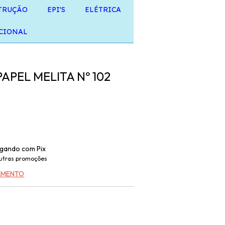
TRUÇÃO
EPI'S
ELÉTRICA
CIONAL
PAPEL MELITA Nº 102
gando com Pix
utras promoções
GAMENTO