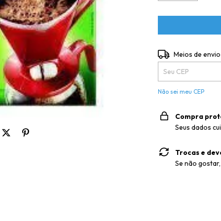
Entregas para o CE
Meios de envio
Não sei meu CEP
Compra prot
Seus dados cu
Trocas e dev
Se não gostar,