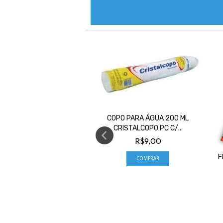
COPO PARA ÁGUA 200 ML
CRISTALCOPO PC C/...
R$9,00
APO TV PEROLA PC C/
F
500 UNID
R$5,00