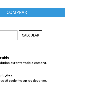
P:
ALTERAR CEP
CALCULAR
egida
idados durante toda a compra.
oluções
 você pode trocar ou devolver.