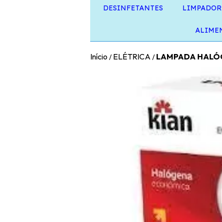
DESINFETANTES
LIMPADOR
ALIME
Início
ELÉTRICA
LAMPADA HALÓG
/
/