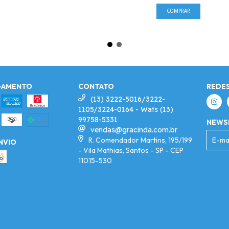
GAMENTO
CONTATO
REDES
(13) 3222-5016/3222-
1105/3224-0164 - Wats (13)
99758-5331
NEWS
vendas@gracinda.com.br
R. Comendador Martins, 195/199
NVIO
- Vila Mathias, Santos - SP - CEP
11015-530