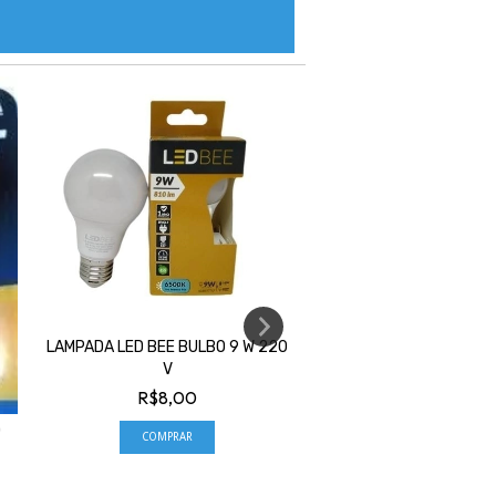
LAMPADA LED BEE BULBO 9 W 220
PINO BENJAMIN TRÊS S
V
+ T 10 A IL...
R$8,00
R$9,50
2
X DE
R$5,11
)