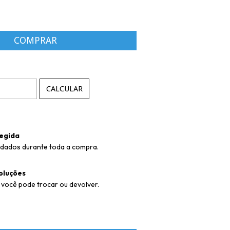
P:
ALTERAR CEP
CALCULAR
egida
idados durante toda a compra.
oluções
 você pode trocar ou devolver.