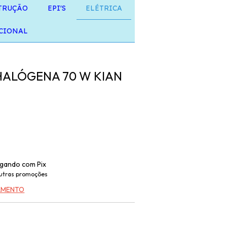
TRUÇÃO
EPI'S
ELÉTRICA
CIONAL
HALÓGENA 70 W KIAN
gando com Pix
utras promoções
GAMENTO