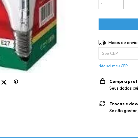
Entregas para o CE
Meios de envio
Não sei meu CEP
Compra prot
Seus dados cu
Trocas e dev
Se não gostar,