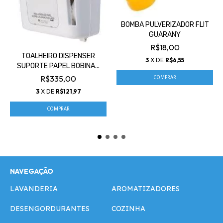
BOMBA PULVERIZADOR FLIT
GUARANY
R$18,00
TOALHEIRO DISPENSER
3
X DE
R$6,55
SUPORTE PAPEL BOBINA...
R$335,00
3
X DE
R$121,97
NAVEGAÇÃO
LAVANDERIA
AROMATIZADORES
DESENGORDURANTES
COZINHA